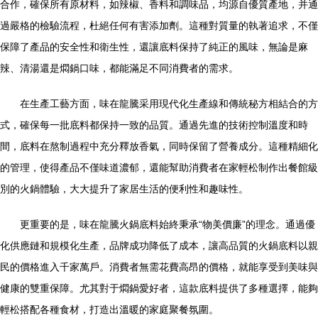
合作，確保所有原材料，如辣椒、香料和調味品，均源自優質產地，并通
過嚴格的檢驗流程，杜絕任何有害添加劑。這種對質量的執著追求，不僅
保障了產品的安全性和衛生性，還讓底料保持了純正的風味，無論是麻
辣、清湯還是燜鍋口味，都能滿足不同消費者的需求。
在生產工藝方面，味在龍騰采用現代化生產線和傳統秘方相結合的方
式，確保每一批底料都保持一致的品質。通過先進的技術控制溫度和時
間，底料在熬制過程中充分釋放香氣，同時保留了營養成分。這種精細化
的管理，使得產品不僅味道濃郁，還能幫助消費者在家輕松制作出餐館級
別的火鍋體驗，大大提升了家居生活的便利性和趣味性。
更重要的是，味在龍騰火鍋底料始終秉承“物美價廉”的理念。通過優
化供應鏈和規模化生產，品牌成功降低了成本，讓高品質的火鍋底料以親
民的價格進入千家萬戶。消費者無需花費高昂的價格，就能享受到美味與
健康的雙重保障。尤其對于燜鍋愛好者，這款底料提供了多種選擇，能夠
輕松搭配各種食材，打造出溫暖的家庭聚餐氛圍。