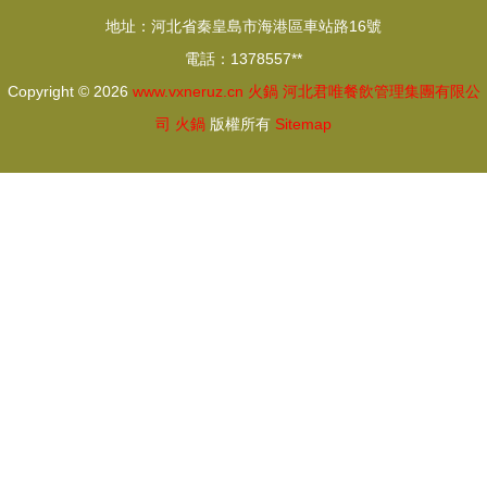
達5000元
耀登場
地址：河北省秦皇島市海港區車站路16號
電話：1378557**
Copyright © 2026
www.vxneruz.cn
火鍋
河北君唯餐飲管理集團有限公
司
火鍋
版權所有
Sitemap