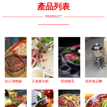
產品列表
PRODUCT
----------------
拈江湖鴨腸
王老實火鍋
“覓辣脆毛
吳哲食品機
火鍋與燜鍋
以誠信之
肚火鍋”加
械 肉丸與
一場麻辣與
名，沸騰
盟 如何以
魚丸加工的
濃醇的雙重
21.4萬起的
特色飲品矩
專業伙伴