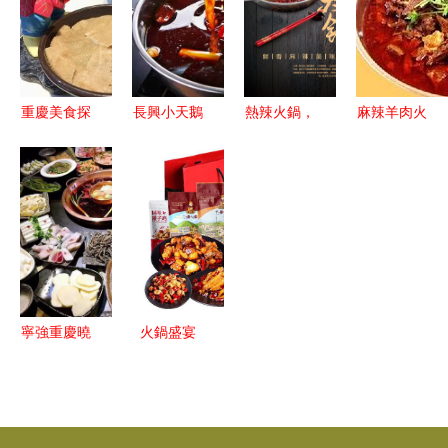
奏
創業夢想
陣引爆餐
桌，創造盈
利新增長點
重慶美食探
長興小天鵝
熱辣火鍋，
麻辣羊肉火
店 第9廠串
火鍋狂歡季
冰爽相伴
鍋與飲品的
串香火鍋觀
4.8折啤酒
完美搭配
音橋總店，
暢飲，310
精品水牛毛
元四人套餐
肚究竟如
0元搶！
何？
寧強重慶曉
火鍋盛宴
宇火鍋高薪
5000經銷
誠聘大堂經
商齊聚會，
理，薪資高
百大新品閃