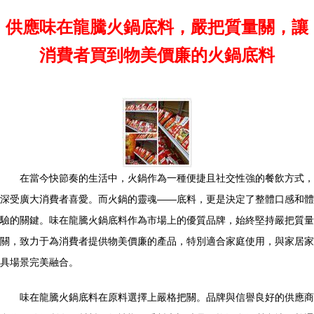
供應味在龍騰火鍋底料，嚴把質量關，讓
消費者買到物美價廉的火鍋底料
在當今快節奏的生活中，火鍋作為一種便捷且社交性強的餐飲方式，
深受廣大消費者喜愛。而火鍋的靈魂——底料，更是決定了整體口感和體
驗的關鍵。味在龍騰火鍋底料作為市場上的優質品牌，始終堅持嚴把質量
關，致力于為消費者提供物美價廉的產品，特別適合家庭使用，與家居家
具場景完美融合。
味在龍騰火鍋底料在原料選擇上嚴格把關。品牌與信譽良好的供應商